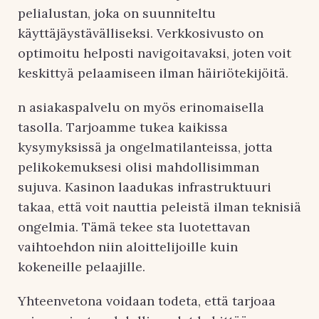
pelialustan, joka on suunniteltu
käyttäjäystävälliseksi. Verkkosivusto on
optimoitu helposti navigoitavaksi, joten voit
keskittyä pelaamiseen ilman häiriötekijöitä.
n asiakaspalvelu on myös erinomaisella
tasolla. Tarjoamme tukea kaikissa
kysymyksissä ja ongelmatilanteissa, jotta
pelikokemuksesi olisi mahdollisimman
sujuva. Kasinon laadukas infrastruktuuri
takaa, että voit nauttia peleistä ilman teknisiä
ongelmia. Tämä tekee sta luotettavan
vaihtoehdon niin aloittelijoille kuin
kokeneille pelaajille.
Yhteenvetona voidaan todeta, että tarjoaa