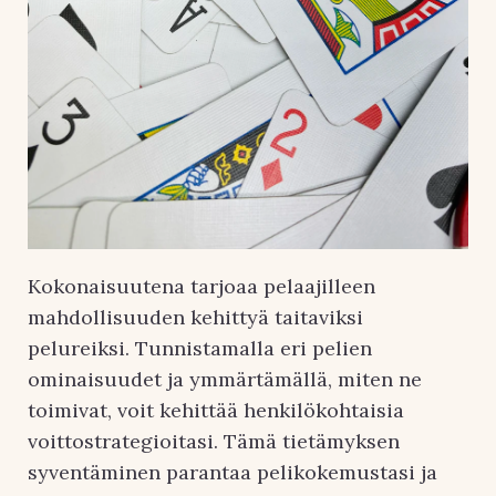
Kokonaisuutena tarjoaa pelaajilleen
mahdollisuuden kehittyä taitaviksi
pelureiksi. Tunnistamalla eri pelien
ominaisuudet ja ymmärtämällä, miten ne
toimivat, voit kehittää henkilökohtaisia
voittostrategioitasi. Tämä tietämyksen
syventäminen parantaa pelikokemustasi ja