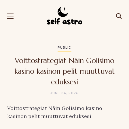
PUBLIC
Voittostrategiat Näin Golisimo
kasino kasinon pelit muuttuvat
eduksesi
JUNE 24, 2026
Voittostrategiat Näin Golisimo kasino
kasinon pelit muuttuvat eduksesi