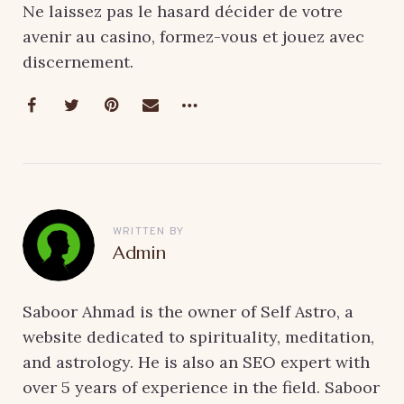
Ne laissez pas le hasard décider de votre
avenir au casino, formez-vous et jouez avec
discernement.
WRITTEN BY
Admin
Saboor Ahmad is the owner of Self Astro, a
website dedicated to spirituality, meditation,
and astrology. He is also an SEO expert with
over 5 years of experience in the field. Saboor