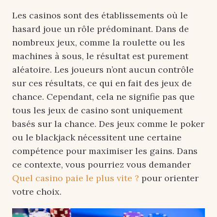
Les casinos sont des établissements où le
hasard joue un rôle prédominant. Dans de
nombreux jeux, comme la roulette ou les
machines à sous, le résultat est purement
aléatoire. Les joueurs n’ont aucun contrôle
sur ces résultats, ce qui en fait des jeux de
chance. Cependant, cela ne signifie pas que
tous les jeux de casino sont uniquement
basés sur la chance. Des jeux comme le poker
ou le blackjack nécessitent une certaine
compétence pour maximiser les gains. Dans
ce contexte, vous pourriez vous demander
Quel casino paie le plus vite ?
pour orienter
votre choix.