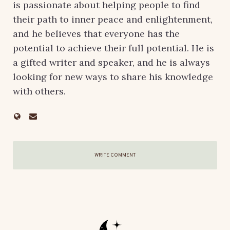
is passionate about helping people to find
their path to inner peace and enlightenment,
and he believes that everyone has the
potential to achieve their full potential. He is
a gifted writer and speaker, and he is always
looking for new ways to share his knowledge
with others.
WRITE COMMENT