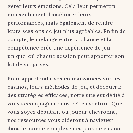
gérer leurs émotions. Cela leur permettra
non seulement d’améliorer leurs
performances, mais également de rendre
leurs sessions de jeu plus agréables. En fin de
compte, le mélange entre la chance et la
compétence crée une expérience de jeu
unique, où chaque session peut apporter son
lot de surprises.
Pour approfondir vos connaissances sur les
casinos, leurs méthodes de jeu, et découvrir
des stratégies efficaces, notre site est dédié à
vous accompagner dans cette aventure. Que
vous soyez débutant ou joueur chevronné,
nos ressources vous aideront à naviguer
dans le monde complexe des jeux de casino.