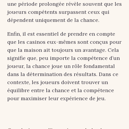
une période prolongée révèle souvent que les
joueurs compétents surpassent ceux qui
dépendent uniquement de la chance.
Enfin, il est essentiel de prendre en compte
que les casinos eux-mêmes sont conçus pour
que la maison ait toujours un avantage. Cela
signifie que, peu importe la compétence d’un
joueur, la chance joue un rôle fondamental
dans la détermination des résultats. Dans ce
contexte, les joueurs doivent trouver un
équilibre entre la chance et la compétence
pour maximiser leur expérience de jeu.