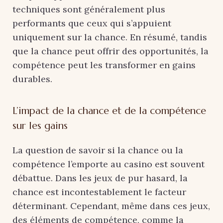
techniques sont généralement plus
performants que ceux qui s’appuient
uniquement sur la chance. En résumé, tandis
que la chance peut offrir des opportunités, la
compétence peut les transformer en gains
durables.
L’impact de la chance et de la compétence
sur les gains
La question de savoir si la chance ou la
compétence l’emporte au casino est souvent
débattue. Dans les jeux de pur hasard, la
chance est incontestablement le facteur
déterminant. Cependant, même dans ces jeux,
des éléments de compétence, comme la