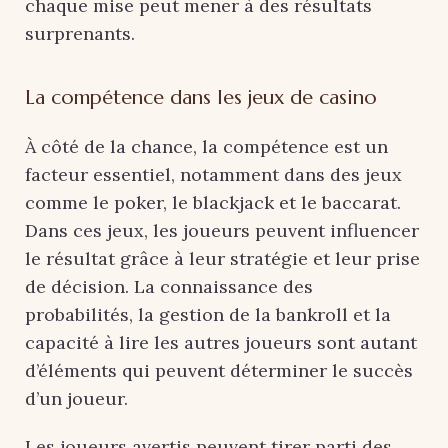
chaque mise peut mener à des résultats
surprenants.
La compétence dans les jeux de casino
À côté de la chance, la compétence est un
facteur essentiel, notamment dans des jeux
comme le poker, le blackjack et le baccarat.
Dans ces jeux, les joueurs peuvent influencer
le résultat grâce à leur stratégie et leur prise
de décision. La connaissance des
probabilités, la gestion de la bankroll et la
capacité à lire les autres joueurs sont autant
d’éléments qui peuvent déterminer le succès
d’un joueur.
Les joueurs avertis peuvent tirer parti des