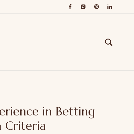
rience in Betting
 Criteria