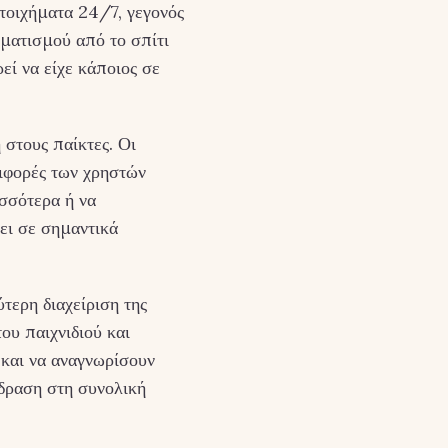
τοιχήματα 24/7, γεγονός
ματισμού από το σπίτι
εί να είχε κάποιος σε
 στους παίκτες. Οι
ιφορές των χρηστών
ισσότερα ή να
ει σε σημαντικά
τερη διαχείριση της
υ παιχνιδιού και
 και να αναγνωρίσουν
ίδραση στη συνολική