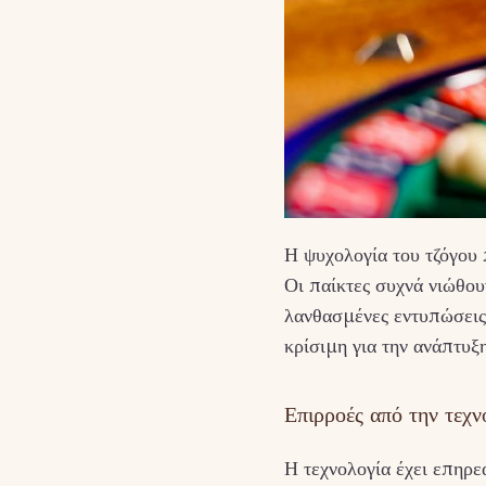
Η ψυχολογία του τζόγου 
Οι παίκτες συχνά νιώθου
λανθασμένες εντυπώσεις 
κρίσιμη για την ανάπτυξ
Επιρροές από την τεχν
Η τεχνολογία έχει επηρε