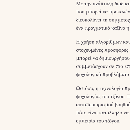
Με την ανάπτυξη διαδικ
που μπορεί να προκαλέσ
διευκολύνει τη συμμετοχ
ένα πραγματικό καζίνο ή
Η χρήση αλγορίθμων και 
στοχευμένες προσφορές 
μπορεί να δημιουργήσουν
συμμετάσχουν σε πιο επι
ψυχολογικά προβλήματα κ
Ωστόσο, η τεχνολογία πρ
ψυχολογίας του τζόγου.
αυτοπεριορισμού βοηθούν
πότε είναι κατάλληλο να
εμπειρία του τζόγου.