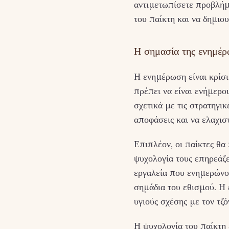
αντιμετωπίσετε προβλήμ
του παίκτη και να δημιο
Η σημασία της ενημέ
Η ενημέρωση είναι κρίσιμ
πρέπει να είναι ενήμεροι
σχετικά με τις στρατηγικ
αποφάσεις και να ελαχισ
Επιπλέον, οι παίκτες θα
ψυχολογία τους επηρεάζε
εργαλεία που ενημερώνου
σημάδια του εθισμού. Η 
υγιούς σχέσης με τον τζό
Η ψυχολογία του παίκτη