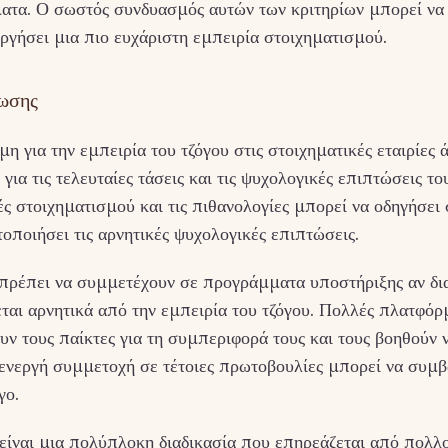
ατα. Ο σωστός συνδυασμός αυτών των κριτηρίων μπορεί να 
υργήσει μια πιο ευχάριστη εμπειρία στοιχηματισμού.
ρωσης
η για την εμπειρία του τζόγου στις στοιχηματικές εταιρίες 
 για τις τελευταίες τάσεις και τις ψυχολογικές επιπτώσεις τ
ές στοιχηματισμού και τις πιθανολογίες μπορεί να οδηγήσει 
τοποιήσει τις αρνητικές ψυχολογικές επιπτώσεις.
 πρέπει να συμμετέχουν σε προγράμματα υποστήριξης αν δι
ται αρνητικά από την εμπειρία του τζόγου. Πολλές πλατφό
ν τους παίκτες για τη συμπεριφορά τους και τους βοηθούν 
ενεργή συμμετοχή σε τέτοιες πρωτοβουλίες μπορεί να συμβ
γο.
 είναι μια πολύπλοκη διαδικασία που επηρεάζεται από πολλ