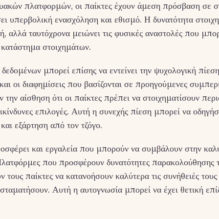
τυακών πλατφορμών, οι παίκτες έχουν άμεση πρόσβαση σε σ
ει υπερβολική ενασχόληση και εθισμό. Η δυνατότητα στοιχη
ή, αλλά ταυτόχρονα μειώνει τις φυσικές αναστολές που μπορ
 κατάστημα στοιχημάτων.
δεδομένων μπορεί επίσης να εντείνει την ψυχολογική πίεση
και οι διαφημίσεις που βασίζονται σε προηγούμενες συμπερ
 την αίσθηση ότι οι παίκτες πρέπει να στοιχηματίσουν περ
κίνδυνες επιλογές. Αυτή η συνεχής πίεση μπορεί να οδηγήσ
αι εξάρτηση από τον τζόγο.
οσφέρει και εργαλεία που μπορούν να συμβάλουν στην καλύ
 Πλατφόρμες που προσφέρουν δυνατότητες παρακολούθησης το
 τους παίκτες να κατανοήσουν καλύτερα τις συνήθειές τους
 σταματήσουν. Αυτή η αυτογνωσία μπορεί να έχει θετική επ