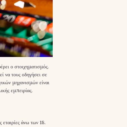
έρει ο στοιχηματισμός.
ί να τους οδηγήσει σε
γικών μηχανισμών είναι
ικής εμπειρίας.
 εταιρίες άνω των 18.