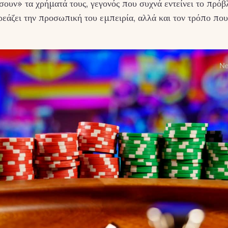
ουν» τα χρήματά τους, γεγονός που συχνά εντείνει το πρόβ
ρεάζει την προσωπική του εμπειρία, αλλά και τον τρόπο που