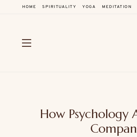
HOME
SPIRITUALITY
YOGA
MEDITATION
How Psychology A
Companie