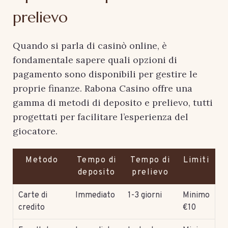
prelievo
Quando si parla di casinò online, è
fondamentale sapere quali opzioni di
pagamento sono disponibili per gestire le
proprie finanze. Rabona Casino offre una
gamma di metodi di deposito e prelievo, tutti
progettati per facilitare l’esperienza del
giocatore.
Metodo
Tempo di
Tempo di
Limiti
deposito
prelievo
Carte di
Immediato
1-3 giorni
Minimo
credito
€10