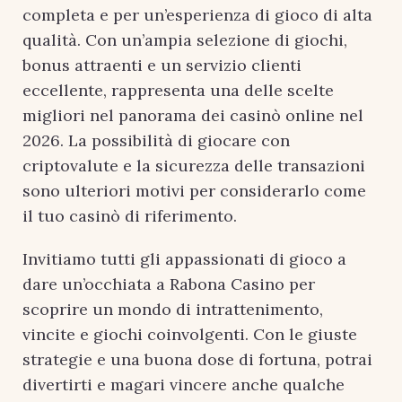
completa e per un’esperienza di gioco di alta
qualità. Con un’ampia selezione di giochi,
bonus attraenti e un servizio clienti
eccellente, rappresenta una delle scelte
migliori nel panorama dei casinò online nel
2026. La possibilità di giocare con
criptovalute e la sicurezza delle transazioni
sono ulteriori motivi per considerarlo come
il tuo casinò di riferimento.
Invitiamo tutti gli appassionati di gioco a
dare un’occhiata a Rabona Casino per
scoprire un mondo di intrattenimento,
vincite e giochi coinvolgenti. Con le giuste
strategie e una buona dose di fortuna, potrai
divertirti e magari vincere anche qualche