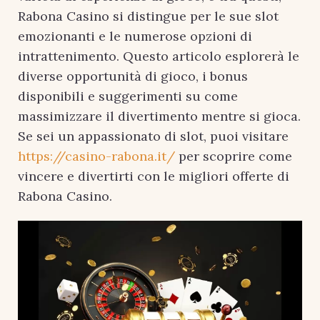
Rabona Casino si distingue per le sue slot
emozionanti e le numerose opzioni di
intrattenimento. Questo articolo esplorerà le
diverse opportunità di gioco, i bonus
disponibili e suggerimenti su come
massimizzare il divertimento mentre si gioca.
Se sei un appassionato di slot, puoi visitare
https://casino-rabona.it/
per scoprire come
vincere e divertirti con le migliori offerte di
Rabona Casino.