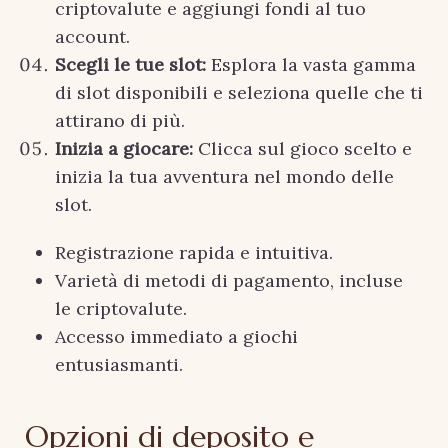
criptovalute e aggiungi fondi al tuo
account.
Scegli le tue slot:
Esplora la vasta gamma
di slot disponibili e seleziona quelle che ti
attirano di più.
Inizia a giocare:
Clicca sul gioco scelto e
inizia la tua avventura nel mondo delle
slot.
Registrazione rapida e intuitiva.
Varietà di metodi di pagamento, incluse
le criptovalute.
Accesso immediato a giochi
entusiasmanti.
Opzioni di deposito e